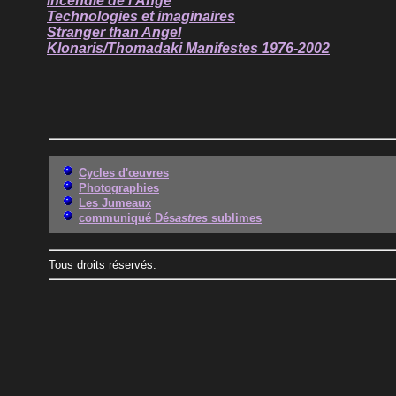
Incendie de l'Ange
Technologies et imaginaires
Stranger than Angel
Klonaris/Thomadaki Manifestes 1976-2002
Cycles d'œuvres
Photographies
Les Jumeaux
communiqué Dés
astres
sublimes
Tous droits réservés.