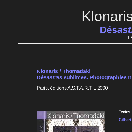
Klonari
Dés
ast
L
Klonaris / Thomadaki
Dés
astres
sublimes. Photographies 
Paris, éditions A.S.T.A.R.T.I., 2000
Textes
Gilbert