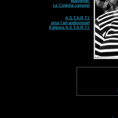
Manifeste:
Le Cinéma corporel
A.S.T.A.R.T.I.
pour l'art audiovisuel
Editions A.S.T.A.R.T.I.