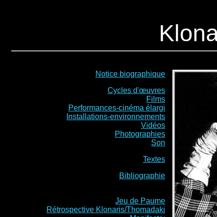
Klona
Notice biographique
Cycles d'œuvres
Films
Performances-cinéma élargi
Installations-environnements
Vidéos
Photographies
Son
Textes
Bibliographie
Jeu de Paume
Rétrospective Klonaris/Thomadaki