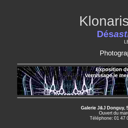
Klonari
Dés
ast
L
Photogra
Exposition du
Vernissage le mer
Galerie J&J Donguy, 5
Ouvert du mar
Téléphone: 01 47 