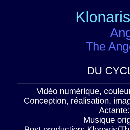
Klonari
Ang
The Ang
DU CYCL
Vidéo numérique, couleu
Conception, réalisation, im
Actante:
Musique orig
Post production: Klonaris/