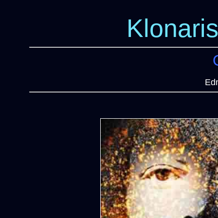
Klonari
Ed