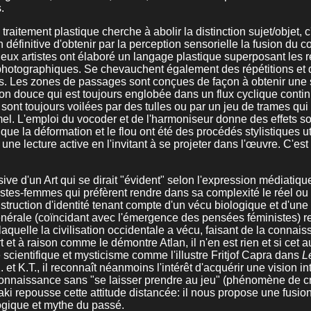
.
traitement plastique cherche à abolir la distinction sujet/objet, c
 définitive d'obtenir par la perception sensorielle la fusion du c
s deux artistes ont élaboré un langage plastique superposant les 
ts photographiques. Se chevauchent également des répétitions et
nts. Les zones de passages sont conçues de façon à obtenir une 
n douce qui est toujours englobée dans un flux cyclique continu
ont toujours voilées par des tulles ou par un jeu de trames qui
mel. L'emploi du vocoder et de l'harmoniseur donne des effets s
que la déformation et le flou ont été des procédés stylistiques ut
ne lecture active en l'invitant à se projeter dans l'œuvre. C'est
ive d'un Art qui se dirait "évident" selon l'expression médiatiq
tes-femmes qui préfèrent rendre dans sa complexité le réel ou l
uction d'identité tenant compte d'un vécu biologique et d'une c
nérale (coïncidant avec l'émergence des pensées féministes) r
laquelle la civilisation occidentale a vécu, faisant de la connai
et à raison comme le démontre Atlan, il n'en est rien et si cet a
scientifique et mysticisme comme l'illustre Fritjof Capra dans
L
 et K.T., il reconnaît néanmoins l'intérêt d'acquérir une vision in
onnaissance sans "se laisser prendre au jeu" (phénomène de cr
i repousse cette attitude distancée: il nous propose une fusion
ogique et mythe du passé.