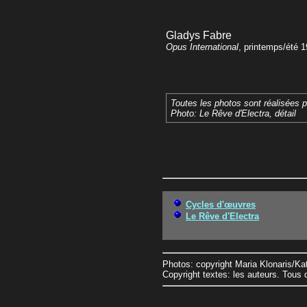
Gladys Fabre
Opus International
, printemps/été 
Toutes les photos sont réalisées 
Photo: Le Rêve d'Electra, détail
Cycles d'œuvres
Le Rêve d'Electra
Photos: copyright Maria Klonaris/K
Copyright textes: les auteurs. Tous 