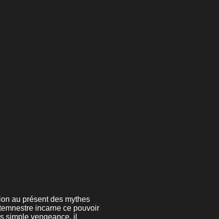
ction au présent des mythes
lytemnestre incarne ce pouvoir
as simple vengeance, il