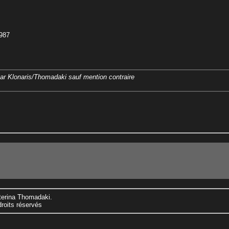
1987
par Klonaris/Thomadaki sauf mention contraire
aterina Thomadaki.
droits réservés