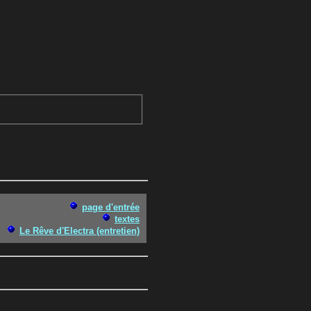
page d'entrée
textes
Le Rêve d'Electra (entretien)