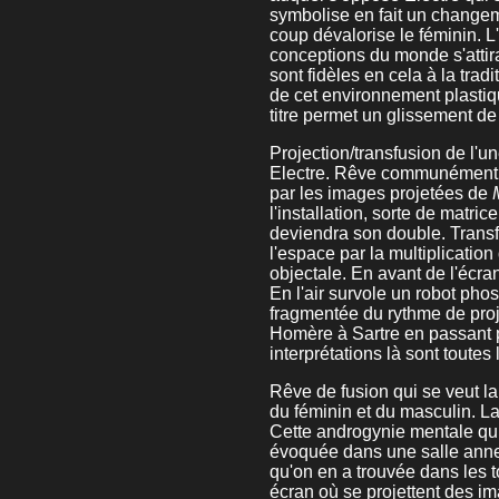
symbolise en fait un change
coup dévalorise le féminin. L'
conceptions du monde s'attir
sont fidèles en cela à la tra
de cet environnement plasti
titre permet un glissement de s
Projection/transfusion de l'
Electre. Rêve communément co
par les images projetées de
l'installation, sorte de matr
deviendra son double. Transf
l'espace par la multiplication
objectale. En avant de l'écr
En l'air survole un robot pho
fragmentée du rythme de projec
Homère à Sartre en passant p
interprétations là sont toutes
Rêve de fusion qui se veut la
du féminin et du masculin. 
Cette androgynie mentale qui 
évoquée dans une salle annexe
qu'on en a trouvée dans les 
écran où se projettent des im