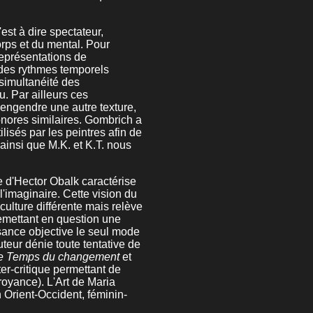
'est à dire spectateur,
orps et du mental. Pour
représentations de
 des rythmes temporels
simultanéité des
. Par ailleurs ces
 engendre une autre texture,
onores similaires. Gombrich a
ilisés par les peintres afin de
 ainsi que M.K. et K.T. nous
ue d'Hector Obalk caractérise
'imaginaire. Cette vision du
ulture différente mais relève
emettant en question une
ssance objective le seul mode
uteur dénie toute tentative de
e Temps du changement
et
ter-critique permettant de
oyance). L'Art de Maria
 Orient-Occident, féminin-