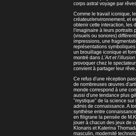
corps astral voyage par rêves
Comme le travail iconique, le 
créateur/environnement, et en
obtenir cette interaction, le
l'imaginaire à leurs portrai
(visuels ou sonores) différe
impressions, une fragmentatio
représentations symboliques s
un brouillage iconique et for
montré dans
L'Art et l'illusion
provoquer chez le spectateur u
convient à partager leur rêve.
Ce refus d'une réception pass
de nombreuses œuvres d'artis
monde correspond à une constr
aussi d'une tendance plus gé
"mystique" de la science sur 
admis de connaissance. A tort 
synthèse entre connaissance 
en filigrane la pensée de M.K.
jouer à chacun des jeux de c
Klonaris et Katerina Thomadak
masculin, modernité technol