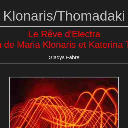
Klonaris/Thomadaki
Le Rêve d'Electra
on de Maria Klonaris et Katerin
Gladys Fabre