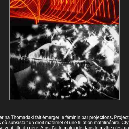
terina Thomadaki fait émerger le féminin par projections. Proje
où subsistait un droit maternel et une filiation matrilinéaire. C
e veut fille du père. Ainsi l'acte matricide dans le mythe n'est p