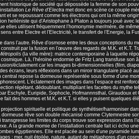
ment historique de société qui dépossède la femme de son pouv
installation
Le Rêve d'Electra
met donc en scène ce couple mère
ant et se repoussant comme les électrons qui ont la même origin
dition helléniste qui d'Aristophane à Platon a toujours joué ave
que elles utilisent fréquemment l'homonymie mer/mère, de mêm
ens entre Electre et l'Electricité, le transfert de l'Energie, la Fu
une dans l'autre. Rêve d'osmose entre les deux conceptions du m
nstruit par la fusion en l'œuvre des regards de M.K. et K.T. T
Métropolis
(la ville mère): matrice contemporaine à laquelle rép
ice cosmique. Là, l'héroïne endormie de Fritz Lang transfuse son 
usion/éclatement car les images bi-dimensionnelles (film, diapo
 des écrans, leurs réflexions dans un miroir triangulaire placé au 
an central repose la dormeuse représentée sous forme d'une momi
sphorescent. L'éclatement des images dans l'espace est renforcé
tion répétant, dédoublant, multipliant les facettes du mythe tel q
ar Eschyle, Euripide, Sophocle, Hofmannnsthal, Giraudoux et O'
 le fait des hommes et M.K. et K.T. si elles y puisent quelques élé
 projection spirituelle et politique de synthétiser/harmoniser da
La dormeuse rêve son double mécanisé comme Clytemnestre song
transgresse les limites du corps trouve son expression dans l'i
. A la grande momie de l'installation centrale fait ici écho un
tombes égyptiennes. Elle est placée au sein d'une pyramide lumi
ages : mer, nuit étoilée, nature, autant de métaphores d'un cosm