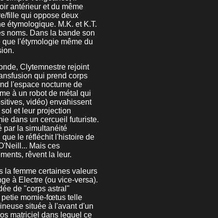
oir antérieur et du même
/fille qui oppose deux
e étymologique. M.K. et K.T.
c les noms. Dans la bande son
e que l'étymologie même du
sion.
onde, Clytemnestre rejoint
ransfusion qui prend corps
ond l'espace nocturne de
âme à un robot de métal qui
sitives, vidéo) envahissent
sol et leur projection
e dans un cercueil futuriste.
 par la simultanéité
ue le réfléchit l'histoire de
Neill... Mais ces
ments, rêvent la leur.
ns la femme certaines valeurs
e à Electre (ou vice-versa).
dée de "corps astral"
e petie momie-fœtus telle
neuse située à l'avant d'un
os matriciel dans lequel ce