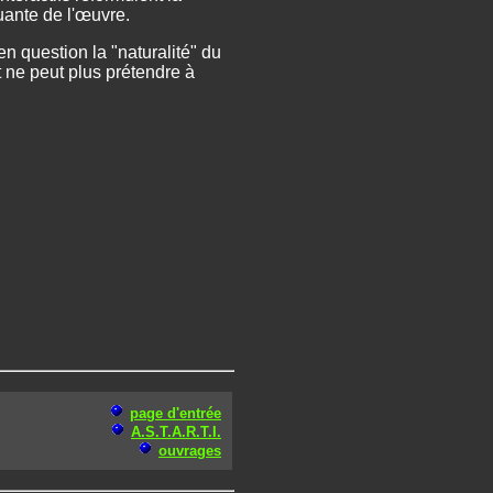
uante de l'œuvre.
n question la "naturalité" du
 ne peut plus prétendre à
page d'entrée
A.S.T.A.R.T.I.
ouvrages