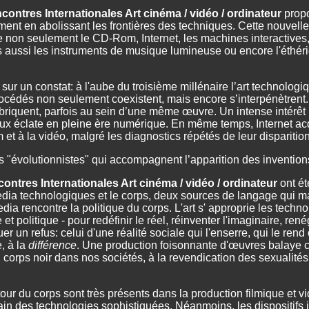
contres Internationales Art cinéma / vidéo / ordinateur
propo
ment en abolissant les frontières des techniques. Cette nouvell
non seulement le CD-Rom, Internet, les machines interactives, la
ais aussi les instruments de musique lumineuse ou encore l'éthé
sur un constat: à l'aube du troisième millénaire l’art technolog
rocédés non seulement coexistent, mais encore s’interpénètrent
imbriquent, parfois au sein d’une même œuvre. Un intense intérê
ux éclate en pleine ère numérique. En même temps, Internet acqui
et à la vidéo, malgré les diagnostics répétés de leur disparition,
rs "évolutionnistes" qui accompagnent l’apparition des inventio
ontres Internationales Art cinéma / vidéo / ordinateur
ont ét
ia technologiques et le corps, deux sources de langage qui marq
media rencontre la politique du corps. L'art s' approprie les techn
t politique - pour redéfinir le réel, réinventer l'imaginaire, rené
uer un refus: celui d'une réalité sociale qui l'enserre, qui le ren
, à la
différence
. Une production foisonnante d'œuvres balaye ce 
u corps noir dans nos sociétés, à la revendication des sexualités 
tour du corps sont très présents dans la production filmique et v
in des technologies sophistiquées. Néanmoins, les dispositifs in