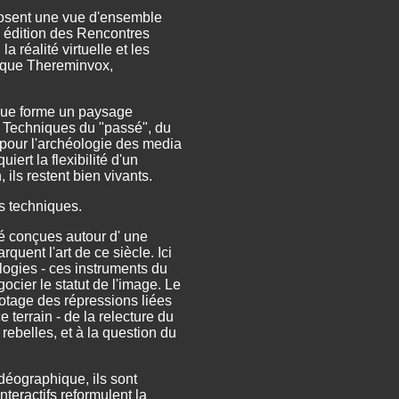
sent une vue d'ensemble
e édition des Rencontres
 réalité virtuelle et les
rique Thereminvox,
ique forme un paysage
. Techniques du "passé", du
t pour l'archéologie des media
ert la flexibilité d'un
 ils restent bien vivants.
ns techniques.
é conçues autour d' une
uent l'art de ce siècle. Ici
ologies - ces instruments du
gocier le statut de l'image. Le
d otage des répressions liées
terrain - de la relecture du
rebelles, et à la question du
idéographique, ils sont
teractifs reformulent la