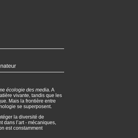
inateur
rme
écologie des media
. A
matière vivante,
tandis que les
ue. Mais la frontière entre
chnologie se superposent.
téger la diversité de
t dans l’art - mécaniques,
tion est constamment