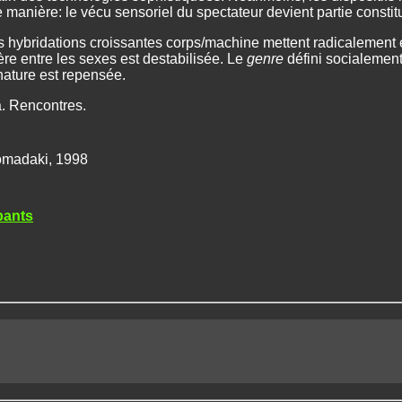
 manière: le vécu sensoriel du spectateur devient partie constit
s hybridations croissantes corps/machine mettent radicalement e
ière entre les sexes est destabilisée. Le
genre
défini socialement
nature est repensée.
. Rencontres.
homadaki, 1998
pants