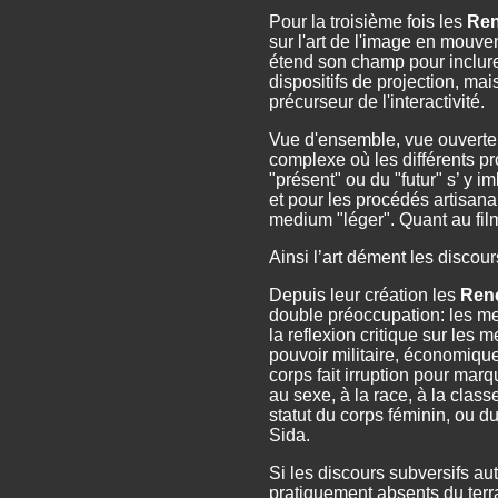
Pour la troisième fois les
Ren
sur l'art de l'image en mouve
étend son champ pour inclure 
dispositifs de projection, m
précurseur de l'interactivité.
Vue d'ensemble, vue ouverte 
complexe où les différents p
"présent" ou du "futur" s’ y 
et pour les procédés artisana
medium "léger". Quant au film 
Ainsi l’art dément les discou
Depuis leur création les
Renc
double préoccupation: les med
la reflexion critique sur les 
pouvoir militaire, économique e
corps fait irruption pour marq
au sexe, à la race, à la classe
statut du corps féminin, ou d
Sida.
Si les discours subversifs au
pratiquement absents du terra