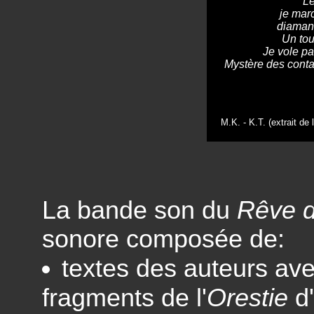
Le
je mar
diaman
Un tou
Je vole pa
Mystère des contac
M.K. - K.T. (extrait de
La bande son du
Rêve d
sonore composée de:
textes des auteurs ave
fragments de l'
Orestie
d'