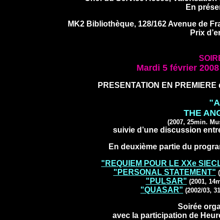
En présen
MK2 Bibliothèque, 128/162 Avenue de Fra
Prix d’e
SOIR
Mardi 5 février 200
PRESENTATION EN PREMIERE de l
"
THE AN
(2007, 25min. Mu
suivie d’une discussion ent
En deuxième partie du progr
"REQUIEM POUR LE XXe SIEC
"PERSONAL STATEMENT"
"PULSAR"
(2001, 14
"QUASAR"
(2002/03, 
Soirée orga
avec la participation de Heu