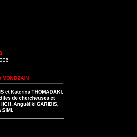
a
2006
sé MONDZAIN
ARIS et Katerina THOMADAKI,
édites de chercheuses et
CHICH, Anguéliki GARIDIS,
 SIMI.