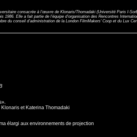
iversitaire consacrée à l’œuvre de Klonaris/Thomadaki (Université Paris I-So
s 1986. Elle a fait partie de l’équipe d’organisation des Rencontres Internati
mbre du conseil d’administration de la London FilmMakers’ Coop et du Lux Cen
&B
s».
 Klonaris et Katerina Thomadaki
ma élargi aux environnements de projection