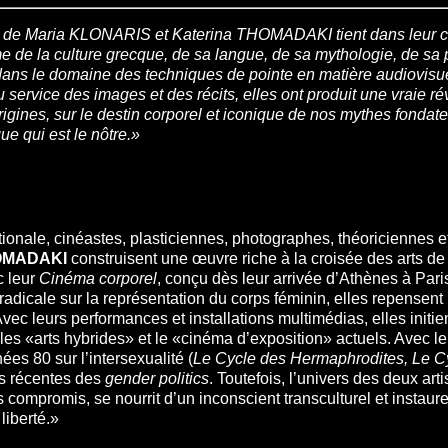
he de Maria KLONARIS et Katerina THOMADAKI tient dans leur c
e de la culture grecque, de sa langue, de sa mythologie, de sa
ans le domaine des techniques de pointe en matière audiovisue
 service des images et des récits, elles ont produit une vraie 
igines, sur le destin corporel et iconique de nos mythes fondateu
ue qui est le nôtre.»
tionale, cinéastes, plasticiennes, photographes, théoriciennes et 
HOMADAKI
construisent une œuvre riche à la croisée des arts de
c leur
Cinéma corporel
, conçu dès leur arrivée d’Athènes à Par
radicale sur la représentation du corps féminin, elles repensent l
ec leurs performances et installations multimédias, elles initi
n les «arts hybrides» et le «cinéma d’exposition» actuels. Avec le
es 80 sur l’intersexualité (
Le Cycle des Hermaphrodites, Le C
us récentes des
gender
politics
. Toutefois, l’univers des deux art
s compromis, se nourrit d’un inconscient transculturel et instau
liberté.»