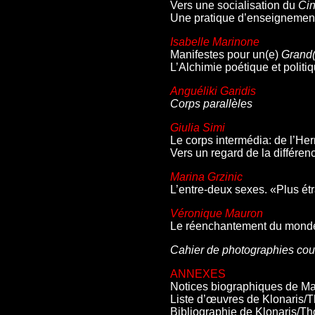
Vers une socialisation du
Cin
Une pratique d’enseignement a
Isabelle Marinone
Manifestes pour un(e)
Grand
L’Alchimie poétique et polit
Anguéliki Garidis
Corps parallèles
Giulia Simi
Le corps intermédia: de l’He
Vers un regard de la différen
Marina Grzinic
L’entre-deux sexes. «Plus ét
Véronique Mauron
Le réenchantement du monde
Cahier de photographies cou
ANNEXES
Notices biographiques de Ma
Liste d’œuvres de Klonaris/T
Bibliographie de Klonaris/Th