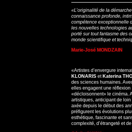
«L’originalité de la démarc
connaissance profonde, intim
compétence exceptionnelle d
les nouvelles technologies au
porté sur tout fantasme des or
monde scientifique et techniq
Marie-José MONDZAIN
«Artistes d’envergure interna
KLONARIS
et
Katerina T
des sciences humaines. Ave
elles engagent une réflexion 
«décloisonnent» le cinéma. Av
artistiques, anticipant de loi
axée depuis le début des anné
préfigurent les évolutions pl
esthétique, fascinante et san
complexité, d’étrangeté et de 