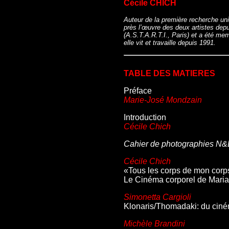
Cécile CHICH
Auteur de la première recherche un
près l’œuvre des deux artistes depui
(A.S.T.A.R.T.I., Paris) et a été me
elle vit et travaille depuis 1991.
TABLE DES MATIERES
Préface
Marie-José Mondzain
Introduction
Cécile Chich
Cahier de photographies N
Cécile Chich
«Tous les corps de mon corp
Le Cinéma corporel de Maria
Simonetta Cargioli
Klonaris/Thomadaki: du ciné
Michèle Brandini