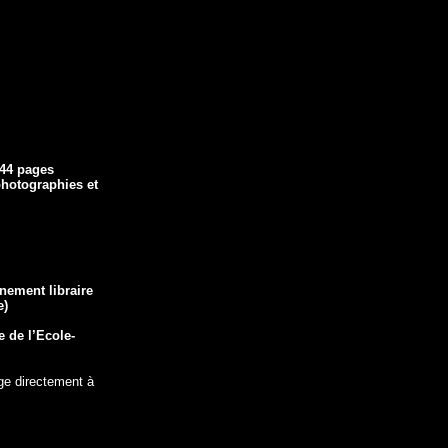
 44 pages
photographies et
gnement libraire
e)
e de l’Ecole-
e directement à