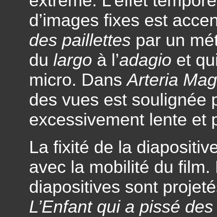
extrême. L’effet tempore
d’images fixes est acc
des paillettes
par un mét
du
largo
à l’
adagio
et qu
micro. Dans
Arteria Magn
des vues est soulignée 
excessivement lente et p
La fixité de la diaposit
avec la mobilité du film
diapositives sont proje
L’Enfant qui a pissé des 