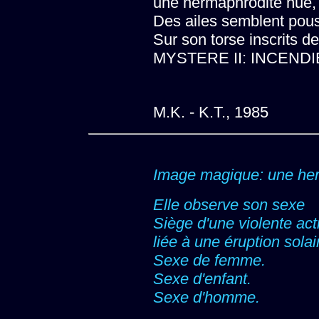
une hermaphrodite nue,
Des ailes semblent pou
Sur son torse inscrits de
MYSTERE II: INCENDI
M.K. - K.T., 1985
Image magique: une her
Elle observe son sexe
Siège d'une violente acti
liée à une éruption solai
Sexe de femme.
Sexe d'enfant.
Sexe d'homme.