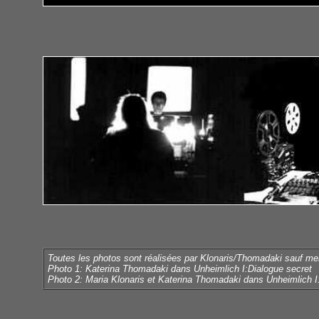
Toutes les photos sont réalisées par Klonaris/Thomadaki sauf men
Photo 1: Katerina Thomadaki dans Unheimlich I:Dialogue secret
Photo 2: Maria Klonaris et Katerina Thomadaki dans Unheimlich I