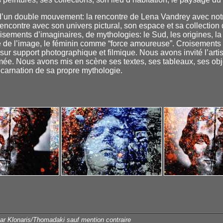
é d’un double mouvement: la rencontre de Lena Vandrey avec not
encontre avec son univers pictural, son espace et sa collection
oisements d’imaginaires, de m
ythologies: le Sud, les origines, la
 de l’image, le féminin comme “force amoureuse”. Croisements d
re sur support photographique et filmique. Nous avons invité l’art
ilmée. Nous avons mis en scène ses textes, ses tableaux, ses obj
carnation de sa propre mythologie.
par Klonaris/Thomadaki sauf mention contraire