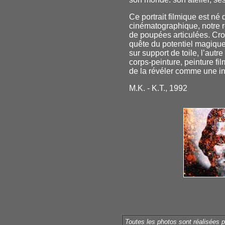
Ce portrait filmique est n
cinématographique, notre r
de poupées articulées. Cr
quête du potentiel magique
sur support de toile, l’aut
corps-peinture, peinture f
de la révéler comme une in
M.K. - K.T., 1992
Toutes les photos sont réalisées 