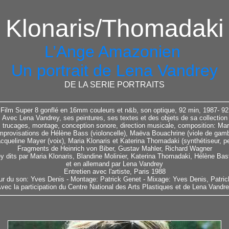
Klonaris/Thomadaki
L’Ange Amazonien
Un portrait de Lena Vandrey
DE LA SERIE PORTRAITS
Film Super 8 gonflé en 16mm couleurs et n&b, son optique, 92 min, 1987- 92
Avec Lena Vandrey, ses peintures, ses textes et des objets de sa collection
, trucages, montage, conception sonore, direction musicale, composition: Ma
improvisations de Hélène Bass (violoncelle), Maëva Bouachrine (viole de gambe)
cqueline Mayer (voix), Maria Klonaris et Katerina Thomadaki (synthétiseur, p
Fragments de Heinrich von Biber, Gustav Mahler, Richard Wagner
 dits par Maria Klonaris, Blandine Molinier, Katerina Thomadaki, Hélène Ba
et en allemand par Lena Vandrey
Entretien avec l'artiste, Paris 1988
ur du son: Yves Denis - Montage: Patrick Genet - Mixage: Yves Denis, Patri
vec la participation du Centre National des Arts Plastiques et de Lena Vandr