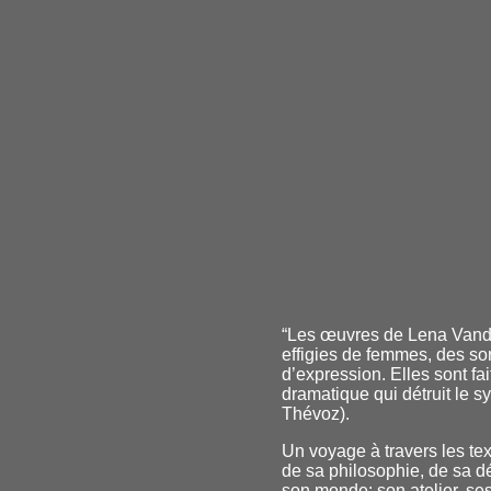
“Les œuvres de Lena Vandr
effigies de femmes, des s
d’expression. Elles sont fai
dramatique qui détruit le s
Thévoz).
Un voyage à travers les tex
de sa philosophie, de sa dé
son monde: son atelier, ses 