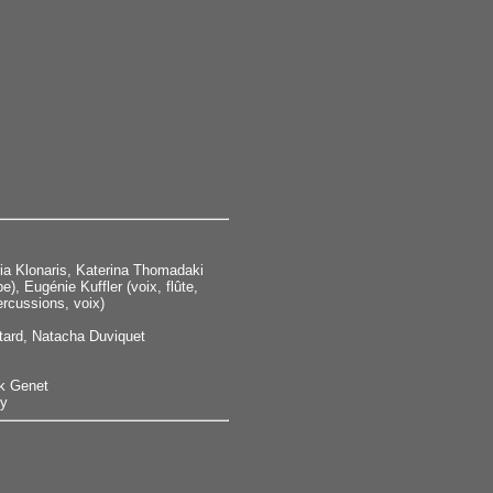
ria Klonaris, Katerina Thomadaki
, Eugénie Kuffler (voix, flûte,
ercussions, voix)
stard, Natacha Duviquet
ck Genet
ey