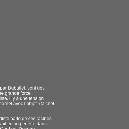
par Dubuffet, sont des
ne grande force
ste. Il y a une tension
arnel avec l’objet” (Michel
tiste parle de ses racines,
vailler, on pénètre dans
Gard qui l’inspire.