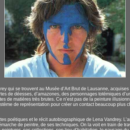
ey qui se trouvent au Musée d’Art Brut de Lausanne, acquises 
ortes de déesses, d’amazones, des personnages totémiques d’u
tes de matières très brutes. Ce n’est pas de la peinture illusionni
ystème de représentation pour créer un contact beaucoup plus ch
tes poétiques et le récit autobiographique de Lena Vandrey. L’ar
marche de peintre, de ses techniques. On la voit en train de tra
peintures, ses collections, son lieu d’habitation, le paysage du 