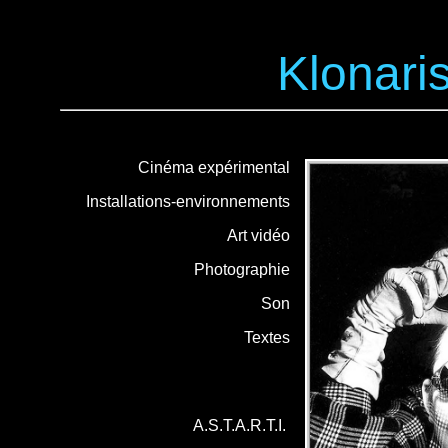
Klonari
Cinéma expérimental
Installations-environnements
Art vidéo
Photographie
Son
Textes
A.S.T.A.R.T.I.