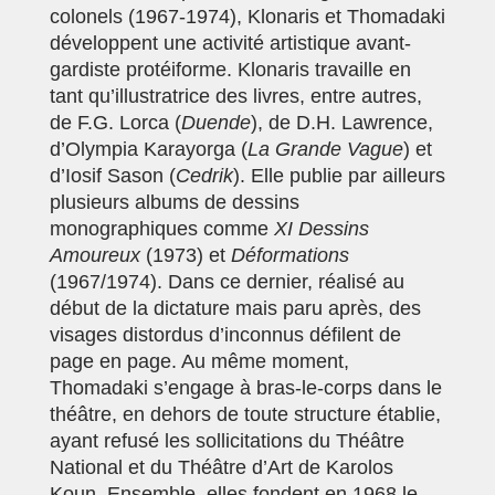
colonels (1967-1974), Klonaris et Thomadaki
développent une activité artistique avant-
gardiste protéiforme. Klonaris travaille en
tant qu’illustratrice des livres, entre autres,
de F.G. Lorca (
Duende
), de D.H. Lawrence,
d’Olympia Karayorga (
La Grande Vague
) et
d’Iosif Sason (
Cedrik
). Elle publie par ailleurs
plusieurs albums de dessins
monographiques comme
XI Dessins
Amoureux
(1973) et
Déformations
(1967/1974). Dans ce dernier, réalisé au
début de la dictature mais paru après, des
visages distordus d’inconnus défilent de
page en page. Au même moment,
Thomadaki s’engage à bras-le-corps dans le
théâtre, en dehors de toute structure établie,
ayant refusé les sollicitations du Théâtre
National et du Théâtre d’Art de Karolos
Koun. Ensemble, elles fondent en 1968 le