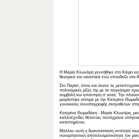
Η Μαρία Κλωνάρη γεννήθηκε στο Κάιρο κα
θεατρικά και εικαστικά ενώ σπούδαζε στο 
Στο Παρίσι, όπου και έκανε τις μεταπτυχια
πολιτισμικές ρίζες της με τα παγκόσμια πρ
συμβολή και απάντηση σ' αυτά. Την πλούσι
μοιράστηκε ισότιμα με την Κατερίνα Θωμα
γυναικείας συνυπογραφής σκηνοθετών στην
Κατερίνα Θωμαδάκη - Μαρία Κλωνάρη, μια 
καλλιτέχνιδες θέτοντας ταυτόχρονα υπόγε
κατεστημένου.
Μάλλον αυτή η δυσυπόσταση οντότητά τους 
συναρπαστική αποτελεσματικότητα τον μακρ