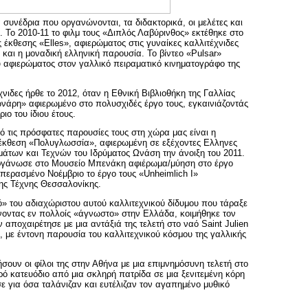
συνέδρια που οργανώνονται, τα διδακτορικά, οι μελέτες και
ς. Το 2010-11 το φιλμ τους «Διπλός Λαβύρινθος» εκτέθηκε στο
 έκθεσης «Elles», αφιερώματος στις γυναίκες καλλιτέχνιδες
και η μοναδική ελληνική παρουσία. Το βίντεο «Pulsar»
υ αφιερώματος στον γαλλικό πειραματικό κινηματογράφο της
χνιδες ήρθε το 2012, όταν η Εθνική Βιβλιοθήκη της Γαλλίας
νάρη» αφιερωμένο στο πολυσχιδές έργο τους, εγκαινιάζοντάς
ριο του ίδιου έτους.
 τις πρόσφατες παρουσίες τους στη χώρα μας είναι η
έκθεση «Πολυγλωσσία», αφιερωμένη σε εξέχοντες Ελληνες
μμάτων και Τεχνών του Ιδρύματος Ωνάση την άνοιξη του 2011.
οργάνωσε στο Μουσείο Μπενάκη αφιέρωμα/μύηση στο έργο
 περασμένο Νοέμβριο το έργο τους «Unheimlich Ι»
ης Τέχνης Θεσσαλονίκης.
ό» του αδιαχώριστου αυτού καλλιτεχνικού δίδυμου που τάραξε
νοντας εν πολλοίς «άγνωστο» στην Ελλάδα, κοιμήθηκε τον
ν αποχαιρέτησε με μια αντάξιά της τελετή στο ναό Saint Julien
e, με έντονη παρουσία του καλλιτεχνικού κόσμου της γαλλικής
μήσουν οι φίλοι της στην Αθήνα με μια επιμνημόσυνη τελετή στο
ρό κατευόδιο από μια σκληρή πατρίδα σε μια ξενιτεμένη κόρη
ε για όσα ταλάνιζαν και ευτέλιζαν τον αγαπημένο μυθικό