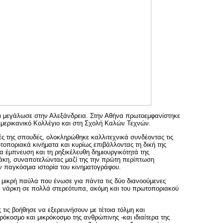
ι μεγάλωσε στην Αλεξάνδρεια. Στην Αθήνα πρωτοεμφανίστηκε
Αμερικανικό Κολλέγιο και στη Σχολή Καλών Τεχνών.
κές της σπουδές, ολοκληρώθηκε καλλιτεχνικά συνδέοντας τις
ωτοποριακά κινήματα και κυρίως επιβάλλοντας τη δική της
α έμπνευση και τη ρηξικέλευθη δημιουργικότητά της
δάκη, συναποτελώντας μαζί της την πρώτη περίπτωση
 παγκόσμια ιστορία του κινηματογράφου.
μικρή παύλα που ένωσε για πάντα τις δύο διανοούμενες
ια νάρκη σε πολλά στερεότυπα, ακόμη και του πρωτοποριακού
τις βοήθησε να εξερευνήσουν με τέτοια τόλμη και
όκοσμο και μικρόκοσμο της ανθρώπινης -και ιδιαίτερα της