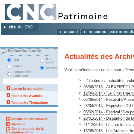
Recherche simple
Actualités des Archi
titre
titre
exact
année
contient
Veuillez sélectionner un lien pour affiche
personnalité
générique
>
- "Toutes les actualités archi
>
08/06/2015 - ALEXEÏEFF / P
Lancer la recherche
>
12/06/2014 - ''Le Cinétisme d
Recherche Avancée
>
06/06/2014 - Festival d'Anèr
Recherche Thématique
>
23/04/2014 - Exposition D
>
05/02/2014 - Festival Viva pa
>
20/01/2014 - Disparition de M
Centres de consultation
>
Glossaire
21/12/2013 - Le Jour le plus
Registre public de la
>
16/05/2013 - Les Archives fr
Cinématographie