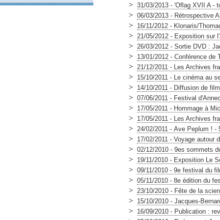
>
31/03/2013 - 'Oflag XVII A - 
>
06/03/2013 - Rétrospective A
>
16/11/2012 - Klonaris/Thomada
>
21/05/2012 - Exposition sur 
>
26/03/2012 - Sortie DVD : J
>
13/01/2012 - Conférence de 
>
21/12/2011 - Les Archives fra
>
15/10/2011 - Le cinéma au ser
>
14/10/2011 - Diffusion de f
>
07/06/2011 - Festival d'Anne
>
17/05/2011 - Hommage à Miche
>
17/05/2011 - Les Archives fr
>
24/02/2011 - Ave Peplum ! - 5
>
17/02/2011 - Voyage autour 
>
02/12/2010 - 9es sommets du
>
19/11/2010 - Exposition Le
>
09/11/2010 - 9e festival du 
>
05/11/2010 - 8e édition du fe
>
23/10/2010 - Fête de la sci
>
15/10/2010 - Jacques-Bernard
>
16/09/2010 - Publication : r