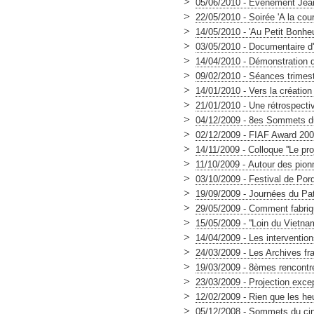
>
05/06/2010 - Evénement Jean 
>
22/05/2010 - Soirée 'A la cour
>
14/05/2010 - 'Au Petit Bonhe
>
03/05/2010 - Documentaire d
>
14/04/2010 - Démonstration d
>
09/02/2010 - Séances trimest
>
14/01/2010 - Vers la créatio
>
21/01/2010 - Une rétrospe
>
04/12/2009 - 8es Sommets du
>
02/12/2009 - FIAF Award 20
>
14/11/2009 - Colloque ''Le pr
>
11/10/2009 - Autour des pionn
>
03/10/2009 - Festival de Por
>
19/09/2009 - Journées du Pat
>
29/05/2009 - Comment fabriq
>
15/05/2009 - ''Loin du Vietna
>
14/04/2009 - Les interventio
>
24/03/2009 - Les Archives fra
>
19/03/2009 - 8èmes rencontre
>
23/03/2009 - Projection excep
>
12/02/2009 - Rien que les h
>
05/12/2008 - Sommets du cin