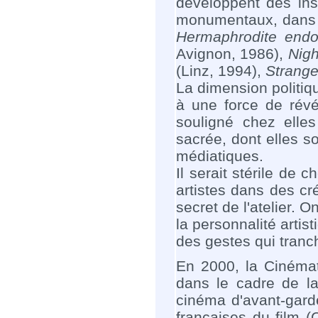
développent des ins
monumentaux, dans 
Hermaphrodite endo
Avignon, 1986),
Nigh
(Linz, 1994),
Strange
La dimension politiq
à une force de révé
souligné chez elles
sacrée, dont elles so
médiatiques.
Il serait stérile de
artistes dans des cr
secret de l'atelier. 
la personnalité arti
des gestes qui tranc
En 2000, la Cinéma
dans le cadre de la
cinéma d'avant-garde
françaises du film (