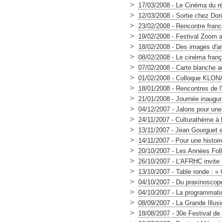
>
17/03/2008 - Le Cinéma du ré
>
12/03/2008 - Sortie chez Dori
>
23/02/2008 - Rencontre franco
>
19/02/2008 - Festival Zoom a
>
18/02/2008 - Des images d'ar
>
08/02/2008 - Le cinéma franç
>
07/02/2008 - Carte blanche au
>
01/02/2008 - Colloque KL
>
18/01/2008 - Rencontres de l
>
21/01/2008 - Journée inaugu
>
04/12/2007 - Jalons pour une
>
24/11/2007 - Culturathème à 
>
13/11/2007 - Jean Gourguet
>
14/11/2007 - Pour une histoire
>
20/10/2007 - Les Années Foll
>
26/10/2007 - L'AFRHC invite 
>
13/10/2007 - Table ronde : «
>
04/10/2007 - Du praxinoscope
>
04/10/2007 - La programmat
>
08/09/2007 - La Grande Illusi
>
18/08/2007 - 30e Festival d