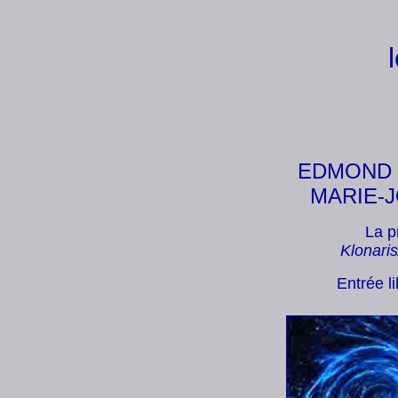
EDMOND
MARIE-
La p
Klonari
Entrée l