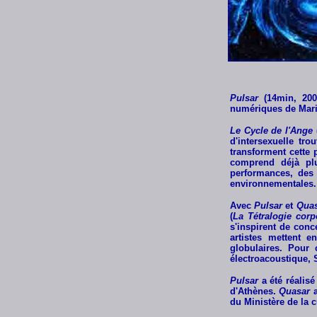
Pulsar
(14min, 20
numériques de Mari
Le Cycle de l'Ange
d'intersexuelle tr
transforment cette
comprend déjà plu
performances, des 
environnementales
Avec
Pulsar
et
Quas
(
La Tétralogie cor
s'inspirent de con
artistes mettent 
globulaires. Pour
électroacoustique, 
Pulsar
a été réalisé
d'Athènes.
Quasar
a
du Ministère de la 