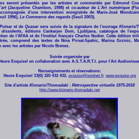
lms seront présentés par les artistes et commentés par Edmond Co
'art
(Jacqueline Chambon, 1998) et co-auteur de
L'Art numérique
(Fla
 accompagnée d'une intervention enregistrée de Marie-José Mondzai
uil 1996),
Le Commerce des regards
(Seuil 2003).
Pulsar
et de
Quasar
sera suivie de la signature de l'ouvrage
Klonaris/
 dissidents
, éditions Cankarjev Dom, Ljubljana, catalogue de l'expos
tien de l'AFAA et de l'Institut français Charles Nodier. Cette édition tr
rée, comprend des textes de Nina Pirnat-Spahic, Marina Grzinic, M
.
n avec les artistes par Nicole Brenez
Soirée organisée par
Heure Exquise! en collaboration avec A.S.T.A.R.T.I. pour l'Art Audiovisue
Renseignements et réservations:
Heure Exquise! 33(0) 320 432 432,
exquise@nordnet.fr
,
www.exquise.org
Site d'artiste
Klonaris/Thomadaki : Rétrospective virtuelle 1975-2018
http://www.klonaris-thomadaki.net