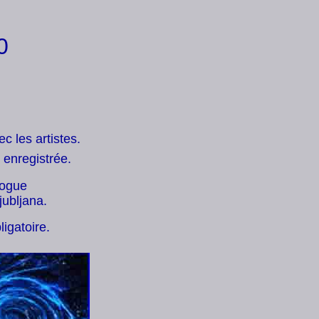
0
c les artistes.
 enregistrée.
logue
ubljana.
igatoire.