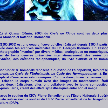
01) et
Quasar
(30min, 2003) du
Cycle de l'Ange
sont les deux plus 
a Klonaris et Katerina Thomadaki.
(1985-2003) est une oeuvre fleuve qu’elles réalisent depuis 1985 à parti
ouvée dans les archives médicales du Dr. Georges Klonaris. En l'associ
 photographie "matrice" par divers médias, analogiques ou numériques
s de trente oeuvres présentées internationalement: des séries ph
vidéos, des créations radiophoniques, un livre d'artiste et de nombr
.
ar
Klonaris/Thomadaki reposent la question de l'autoportrait, très prése
porelle, Le Cycle de l’Unheimlich, Le Cycle des Hermaphrodites…
). En
cepts et d'imageries astronomiques. Comme dans plusieurs oeuvres du
en relation le corps humain avec des images du macrocosme: étoil
 ces deux réalisations elles ont collaboré avec le jeune composite
Spiros Faros, créant des effets synesthésiques entre son et image.
 avec le soutien du CICV Pierre Schaeffer et de l'Ecole Nationale Supér
 été réalisé avec le soutien du CICV Pierre Schaeffer et de la Délégation
culture (DAP).