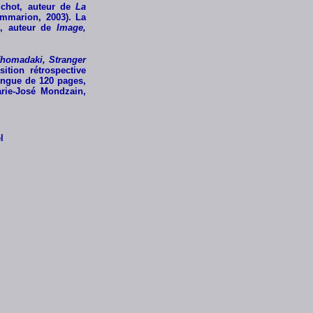
uchot, auteur de
La
mmarion, 2003). La
n, auteur de
Image,
Thomadaki, Stranger
ition rétrospective
ilingue de 120 pages,
arie-José Mondzain,
l