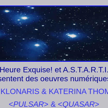
Heure Exquise! et A.S.T.A.R.T.I
sentent des oeuvres numérique
 KLONARIS & KATERINA THO
<
PULSAR
> & <
QUASAR
>